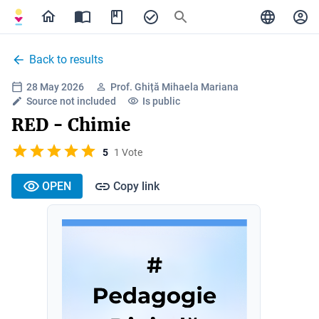
Back to results
28 May 2026
Prof. Ghiță Mihaela Mariana
Source not included
Is public
RED - Chimie
5
1 Vote
OPEN
Copy link