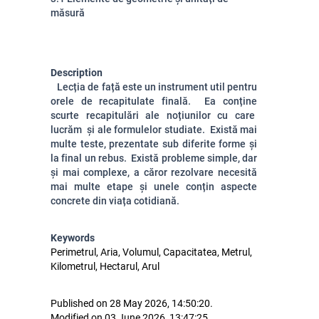
măsură
Description
Lecția de față este un instrument util pentru
orele de recapitulate finală. Ea conține
scurte recapitulări ale noțiunilor cu care
lucrăm și ale formulelor studiate. Există mai
multe teste, prezentate sub diferite forme și
la final un rebus. Există probleme simple, dar
și mai complexe, a căror rezolvare necesită
mai multe etape și unele conțin aspecte
concrete din viața cotidiană.
Keywords
Perimetrul, Aria, Volumul, Capacitatea, Metrul,
Kilometrul, Hectarul, Arul
Published on 28 May 2026, 14:50:20.
Modified on 03 June 2026, 13:47:25.