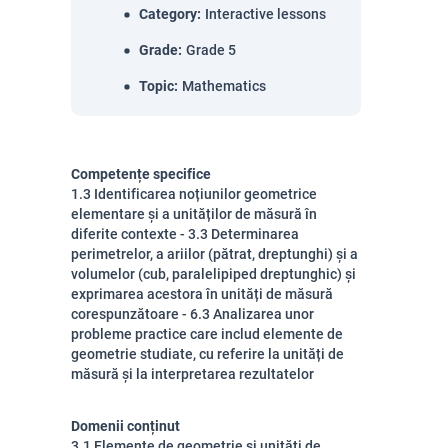
Category
:
Interactive lessons
Grade
:
Grade 5
Topic
:
Mathematics
Competențe specifice
1.3 Identificarea noțiunilor geometrice
elementare și a unităților de măsură în
diferite contexte - 3.3 Determinarea
perimetrelor, a ariilor (pătrat, dreptunghi) și a
volumelor (cub, paralelipiped dreptunghic) și
exprimarea acestora în unități de măsură
corespunzătoare - 6.3 Analizarea unor
probleme practice care includ elemente de
geometrie studiate, cu referire la unități de
măsură și la interpretarea rezultatelor
Domenii conținut
3.1 Elemente de geometrie și unități de