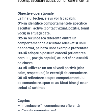
accent), ascultare activă, comunicare eficientă
Obiective operaționale
La finalul lecției, elevii vor fi capabili:
O1-să identifice
comportamentele specifice
ascultării active (contact vizual, poziția, tonul
vocii) în situații date.
O2-să recunoască
diferența dintre un
comportament de ascultare adecvat și unul
neadecvat, pe baza unor exemple prezentate.
O3-să adopte
o postură corectă (orientarea
corpului, poziția capului) atunci când ascultă
pe cineva.
O4-să utilizeze
un ton al vocii potrivit (clar,
calm, respectuos) în exerciții de comunicare.
O5-să reflecteze
asupra comportamentului
de comunicare, spun ce au făcut bine și ce ar
trebui să schimbe
Cuprins
Introducere în comunicarea eficientă
Ce este comunicarea?