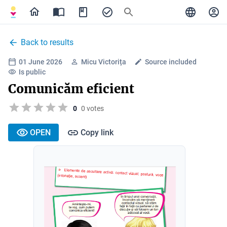
Back to results
01 June 2026
Micu Victorița
Source included
Is public
Comunicăm eficient
0
0 votes
OPEN
Copy link