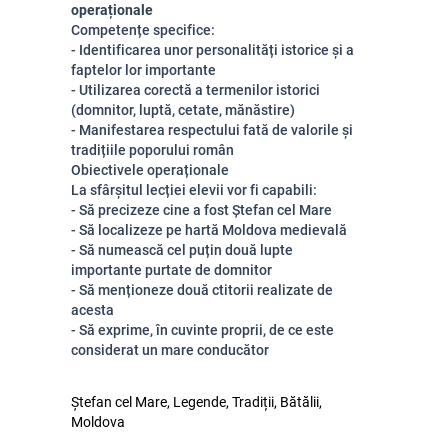
operaționale
Competențe specifice:
- Identificarea unor personalități istorice și a
faptelor lor importante
- Utilizarea corectă a termenilor istorici
(domnitor, luptă, cetate, mănăstire)
- Manifestarea respectului fată de valorile și
tradițiile poporului român
Obiectivele operaționale
La sfârșitul lecției elevii vor fi capabili:
- Să precizeze cine a fost Ștefan cel Mare
- Să localizeze pe hartă Moldova medievală
- Să numească cel puțin două lupte
importante purtate de domnitor
- Să menționeze două ctitorii realizate de
acesta
- Să exprime, în cuvinte proprii, de ce este
considerat un mare conducător
Ștefan cel Mare, Legende, Tradiții, Bătălii,
Moldova