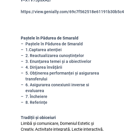
v=XTV7JpsXAzI
https://view.genially.com/69c7f562518e61191b30b5c4
Paștele în Pădurea de Smarald
Paștele în Pădurea de Smarald
1.Captarea atenției
2. Reactualizarea cunoștințelor
3. Enunțarea temei și a obiectivelor
4. Dirijarea învățării
5. Obținerea performanței și asigurarea
transferului
6. Asigurarea conexiunii inverse si
evaluarea
7. Încheiere
8. Referințe
Tradiții și obiceiuri
Limbă și comunicare, Domeniul Estetic și
Creativ, Activitate integrată, Lecție interactivă,