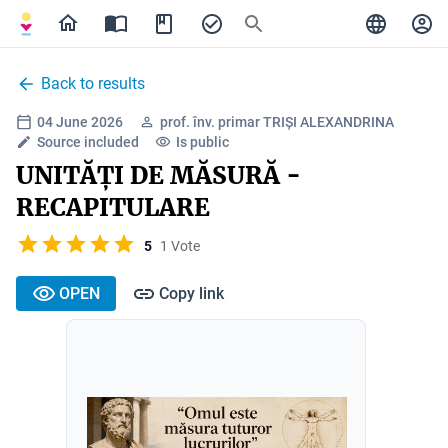
Back to results
04 June 2026
prof. înv. primar TRIȘI ALEXANDRINA
Source included
Is public
UNITĂȚI DE MĂSURĂ -
RECAPITULARE
5
1 Vote
OPEN
Copy link