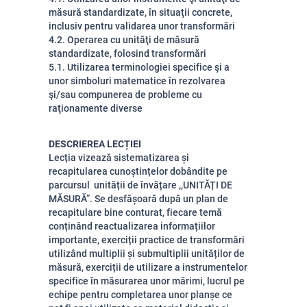
măsură standardizate, în situaţii concrete,
inclusiv pentru validarea unor transformări
4.2. Operarea cu unităţi de măsură
standardizate, folosind transformări
5.1. Utilizarea terminologiei specifice şi a
unor simboluri matematice în rezolvarea
şi/sau compunerea de probleme cu
raţionamente diverse
DESCRIEREA LECȚIEI
Lecția vizează sistematizarea și
recapitularea cunoștințelor dobândite pe
parcursul unității de învățare ,,UNITĂȚI DE
MĂSURĂ”. Se desfășoară după un plan de
recapitulare bine conturat, fiecare temă
conținând reactualizarea informațiilor
importante, exerciții practice de transformări
utilizând multiplii și submultiplii unităților de
măsură, exerciții de utilizare a instrumentelor
specifice în măsurarea unor mărimi, lucrul pe
echipe pentru completarea unor planșe ce