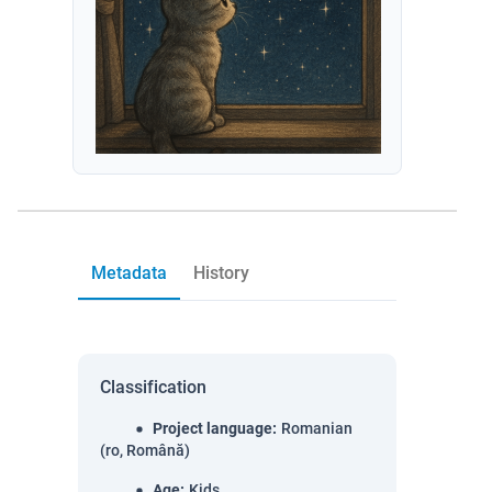
Metadata
History
Classification
Project language
:
Romanian
(ro, Română)
Age
:
Kids