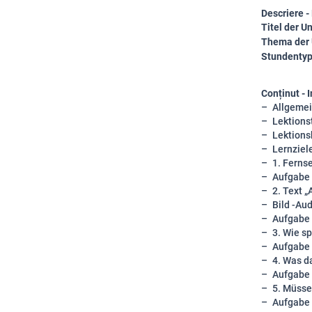
Descriere 
Titel der U
Thema der 
Stundenty
Conținut - I
Allgemei
Lektionst
Lektions
Lernziel
1. Fern
Aufgabe
2. Text „
Bild -Au
Aufgabe
3. Wie sp
Aufgabe
4. Was d
Aufgabe
5. Müsse
Aufgabe