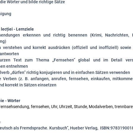
die Wörter und bilde richtige Sätze
nigung
lecției - Lernziele
endungen erkennen und richtig benennen (Krimi, Nachrichten, F
ng)
 verstehen und korrekt ausdrücken (offiziell und inoffiziell) sowie
antworten
urzen Text zum Thema „Fernsehen” global und im Detail ver
nen entnehmen
verb „dürfen“ richtig konjugieren und in einfachen Sätzen verwenden
 Verben (z. B. anfangen, anrufen, fernsehen, einkaufen, mitkomme
d korrekt in Sätzen einsetzen
ie - Wörter
Fernsehsendung, fernsehen, Uhr, Uhrzeit, Stunde, Modalverben, trennbar
e
Deutsch als Fremdsprache. Kursbuch”, Hueber Verlag, ISBN:
978319001