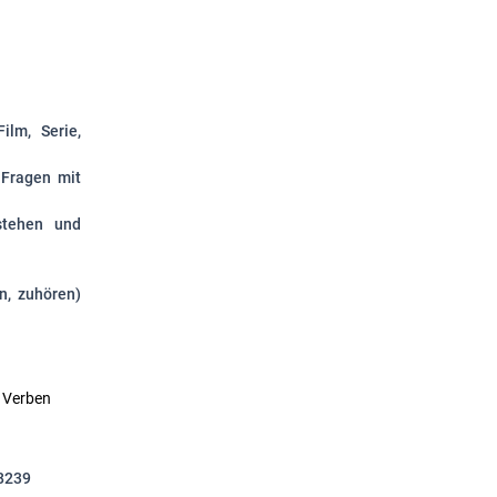
ilm, Serie,
 Fragen mit
stehen und
n, zuhören)
e Verben
8239