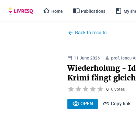
Home
Publications
My she
Back to results
11 June 2026
prof. Iancu 
Wiederholung - Ide
Krimi fängt gleich
0
0 votes
OPEN
Copy link