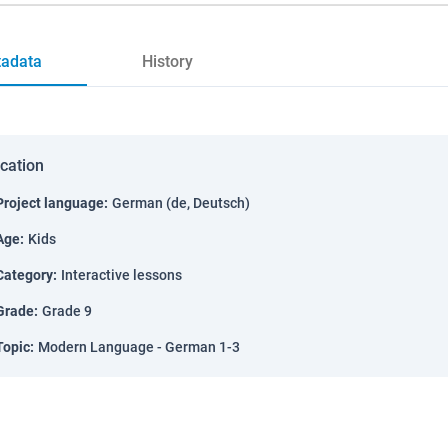
adata
History
ication
Project language
:
German (de, Deutsch)
Age
:
Kids
Category
:
Interactive lessons
Grade
:
Grade 9
Topic
:
Modern Language - German 1-3