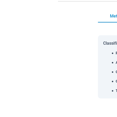
Met
Classif