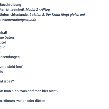
- Beschreibung
nterrichtseinheit:
Modul 2 - Alltag
Unterrichtsstunde:
Lektion 8. Der Krimi fängt gleich an!
p:
Wiederholungsstunde
nhalt
ne Daten
itel
bild
e
sehsendungen
Anna sieht fern”
dio
ät ist es?
arf man hier? Was darf man hier nicht?
n, können, wollen oder dürfen