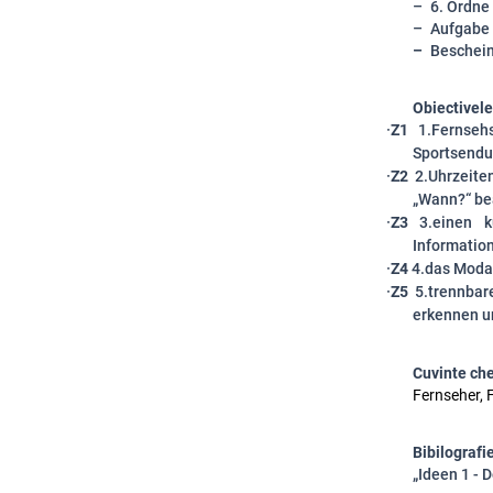
6. Ordne 
Aufgabe
Beschei
Obiectivele 
·
Z1
1.Fernsehs
Sportsendu
·
Z2
2.Uhrzeiten
„Wann?“ be
·
Z3
3.einen k
Informatio
·
Z4
4.das Modal
·
Z5
5.trennbare
erkennen un
Cuvinte che
Fernseher, 
Bibilografi
„Ideen 1 - 