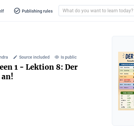
lf
Publishing rules
Andra
Source included
Is public
en 1 - Lektion 8: Der
 an!