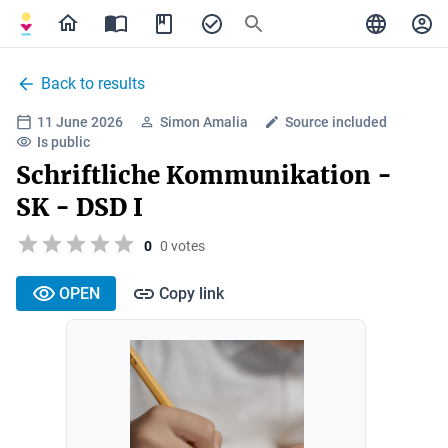
Back to results
11 June 2026
Simon Amalia
Source included
Is public
Schriftliche Kommunikation -
SK - DSD I
0
0 votes
OPEN
Copy link