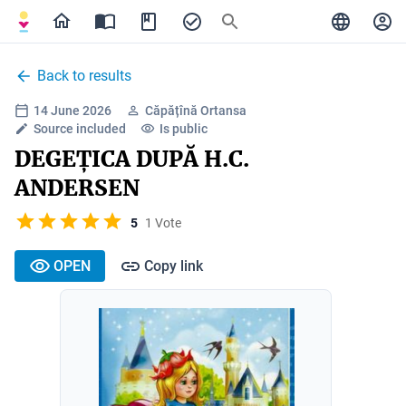
Back to results
14 June 2026
Căpățînă Ortansa
Source included
Is public
DEGEȚICA DUPĂ H.C.
ANDERSEN
5
1 Vote
OPEN
Copy link