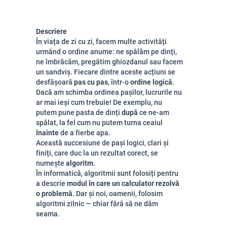
Descriere
În viața de zi cu zi, facem multe activități
urmând o ordine anume: ne spălăm pe dinți,
ne îmbrăcăm, pregătim ghiozdanul sau facem
un sandviș. Fiecare dintre aceste acțiuni se
desfășoară
pas cu pas
, într-o
ordine logică
.
Dacă am schimba ordinea pașilor, lucrurile nu
ar mai ieși cum trebuie! De exemplu, nu
putem pune pasta de dinți
după
ce ne-am
spălat, la fel cum nu putem turna ceaiul
înainte
de a fierbe apa.
Această succesiune de pași logici, clari și
finiți, care duc la un rezultat corect, se
numește
algoritm
.
În informatică, algoritmii sunt folosiți pentru
a descrie
modul în care un calculator rezolvă
o problemă
. Dar și noi, oamenii, folosim
algoritmi zilnic — chiar fără să ne dăm
seama.