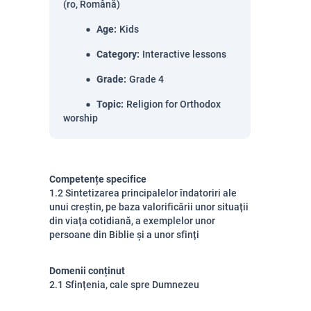
(ro, Română)
Age
:
Kids
Category
:
Interactive lessons
Grade
:
Grade 4
Topic
:
Religion for Orthodox
worship
Competențe specifice
1.2 Sintetizarea principalelor îndatoriri ale
unui creștin, pe baza valorificării unor situații
din viața cotidiană, a exemplelor unor
persoane din Biblie și a unor sfinți
Domenii conținut
2.1 Sfințenia, cale spre Dumnezeu