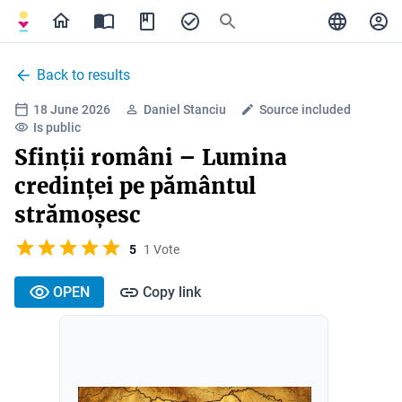
Back to results
18 June 2026
Daniel Stanciu
Source included
Is public
Sfinții români – Lumina
credinței pe pământul
strămoșesc
5
1 Vote
OPEN
Copy link