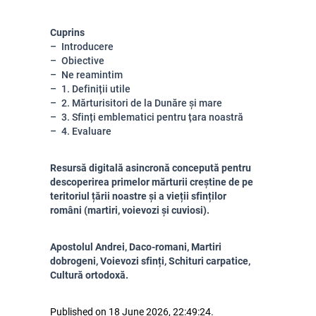
Cuprins
Introducere
Obiective
Ne reamintim
1. Definiții utile
2. Mărturisitori de la Dunăre și mare
3. Sfinți emblematici pentru țara noastră
4. Evaluare
Resursă digitală asincronă concepută pentru
descoperirea primelor mărturii creștine de pe
teritoriul țării noastre și a vieții sfinților
români (martiri, voievozi și cuviosi).
Apostolul Andrei, Daco-romani, Martiri
dobrogeni, Voievozi sfinți, Schituri carpatice,
Cultură ortodoxă.
Published on 18 June 2026, 22:49:24.