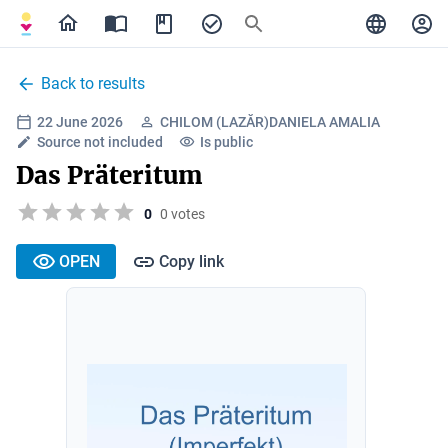
Back to results
22 June 2026
CHILOM (LAZĂR)DANIELA AMALIA
Source not included
Is public
Das Präteritum
0
0 votes
OPEN
Copy link