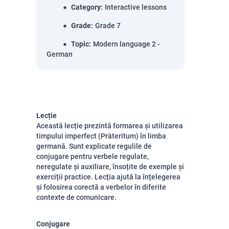
Category
:
Interactive lessons
Grade
:
Grade 7
Topic
:
Modern language 2 -
German
Lecție
Această lecție prezintă formarea și utilizarea
timpului imperfect (Präteritum) în limba
germană. Sunt explicate regulile de
conjugare pentru verbele regulate,
neregulate și auxiliare, însoțite de exemple și
exerciții practice. Lecția ajută la înțelegerea
și folosirea corectă a verbelor în diferite
contexte de comunicare.
Conjugare