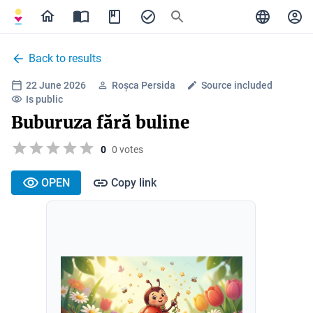
Back to results
22 June 2026
Roșca Persida
Source included
Is public
Buburuza fără buline
0
0 votes
OPEN
Copy link