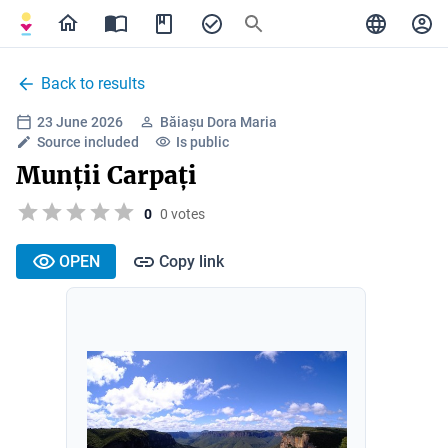
Back to results
23 June 2026
Băiașu Dora Maria
Source included
Is public
Munții Carpați
0
0 votes
OPEN
Copy link