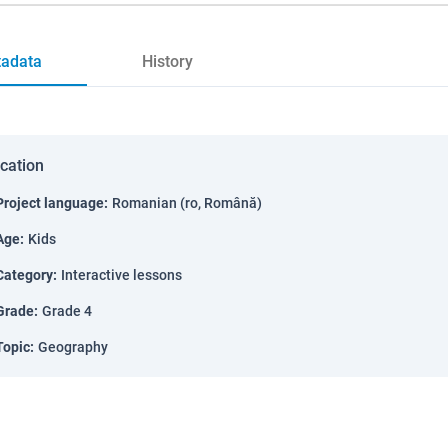
adata
History
ication
Project language
:
Romanian (ro, Română)
Age
:
Kids
Category
:
Interactive lessons
Grade
:
Grade 4
Topic
:
Geography