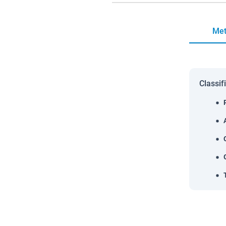
Met
Classif