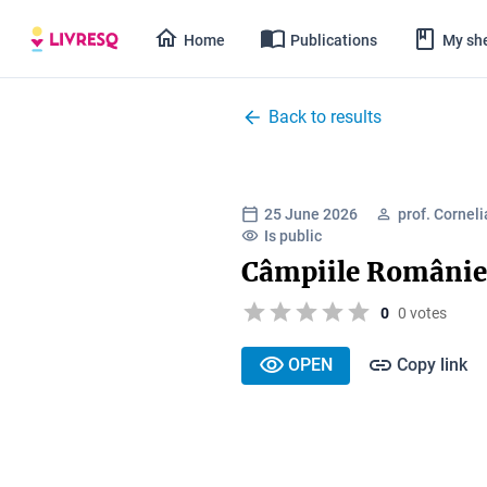
Home
Publications
My she
Back to results
25 June 2026
prof. Cornel
Is public
Câmpiile Românie
0
0 votes
OPEN
Copy link