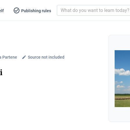
lf
Publishing rules
ia Partene
Source not included
i