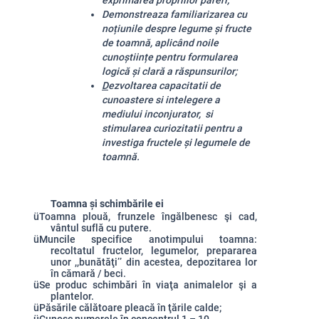
exprimarea propriilor păreri;
Demonstreaza familiarizarea cu
noțiunile despre legume și fructe
de toamnă, aplicând noile
cunoștiințe pentru formularea
logică și clară a răspunsurilor;
D
ezvoltarea capacitatii de
cunoastere si intelegere a
mediului inconjurator, si
stimularea curiozitatii pentru a
investiga fructele și legumele de
toamnă.
Toamna și schimbările ei
ü
Toamna plouă, frunzele îngălbenesc şi cad,
vântul suflă cu putere.
ü
Muncile specifice anotimpului toamna:
recoltatul fructelor, legumelor, prepararea
unor ,,bunătăţi’’ din acestea, depozitarea lor
în cămară / beci.
ü
Se produc schimbări în viaţa animalelor şi a
plantelor.
ü
Păsările călătoare pleacă în ţările calde;