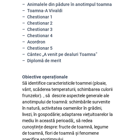
Animalele din pădure în anotimpul toamna
Toamna-A Vivaldi
Chestionar 1
Chestionar 2
Chestionar 3
Chestionar 4
Acordron
Chestionar 5
Cântec „A venit pe dealuri Toamna”
Diplomă de merit
Obiective operaționale
Să identifice caracteristicile toamnei (ploaie,
vânt, scăderea temperaturii, schimbarea culorii
frunzelor). , să descrie aspectele generale ale
anotimpului de toamnă: schimbările survenite
în natură, activitatea oamenilor în grădini,
livezi, în gospodărie; adaptarea viețuitoarelor la
mediu în această perioadă;, să redea
cunoștințe despre: fructe de toamnă, legume
de toamnă, flori de toamnă și fenomene
specifice anotimpului.