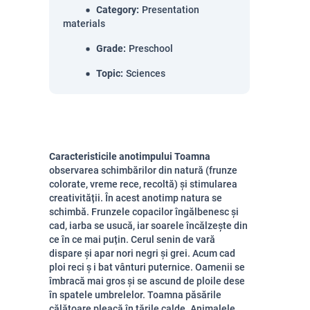
Category
:
Presentation
materials
Grade
:
Preschool
Topic
:
Sciences
Caracteristicile anotimpului Toamna
observarea schimbărilor din natură (frunze
colorate, vreme rece, recoltă) și stimularea
creativității. În acest anotimp natura se
schimbă. Frunzele copacilor îngălbenesc și
cad, iarba se usucă, iar soarele încălzește din
ce în ce mai puțin. Cerul senin de vară
dispare și apar nori negri și grei. Acum cad
ploi reci ș i bat vânturi puternice. Oamenii se
îmbracă mai gros și se ascund de ploile dese
în spatele umbrelelor. Toamna păsările
călătoare pleacă în țările calde. Animalele