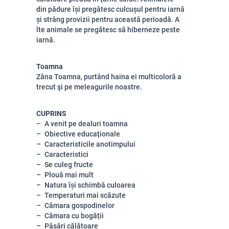
din pădure își pregătesc culcușul pentru iarnă
și strâng provizii pentru această perioadă. A
lte animale se pregătesc să hiberneze peste
iarnă.
Toamna
Zâna Toamna, purtând haina ei multicoloră a
trecut şi pe meleagurile noastre.
CUPRINS
A venit pe dealuri toamna
Obiective educaționale
Caracteristicile anotimpului
Caracteristici
Se culeg fructe
Plouă mai mult
Natura își schimbă culoarea
Temperaturi mai scăzute
Cămara gospodinelor
Cămara cu bogății
Păsări călătoare