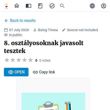
Back to results
07 July 2026
Balog Timea
Source not included
Is public
8. osztályosoknak javasolt
tesztek
0
0 votes
OPEN
Copy link